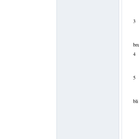
3
bru
4
5
bli