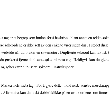
a tag er et begrep som brukes for å beskrive , blant annet en rekke sø
se søkeordene er ikke sett av den enkelte viser siden din . I stedet diss
n webside når du bruker en søkemotor . Dupliserte søkeord kan faktisk
 du ønsker å fjerne dupliserte søkeord meta tag . Heldigvis kan du gjør
 og søker etter dupliserte søkeord . Instruksjoner
Marker hele meta tag . For å gjøre dette , hold nede venstre museknap
 . Alternativt kan du raskt dobbeltklikke på en av de ordene som finnes 