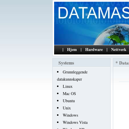
|
Hjem
|
Hardware
|
Nettverk
Systems
*
Data
Grunnleggende
datakunnskaper
Linux
Mac OS
Ubuntu
Unix
Windows
Windows Vista