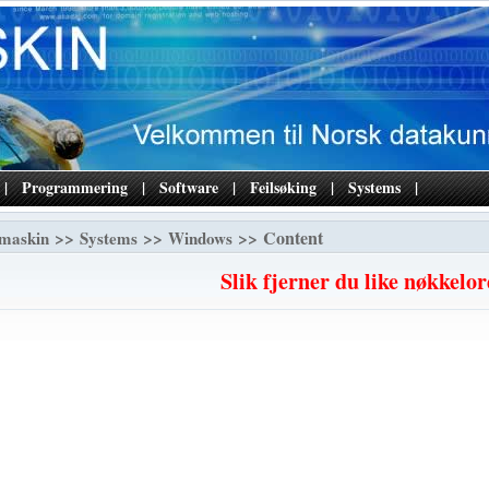
|
Programmering
|
Software
|
Feilsøking
|
Systems
|
>>
>>
>> Content
maskin
Systems
Windows
Slik fjerner du like nøkkelor