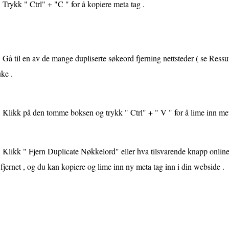
Trykk " Ctrl" + "C " for å kopiere meta tag .
Gå til en av de mange dupliserte søkeord fjerning nettsteder ( se Ressurs
ke .
Klikk på den tomme boksen og trykk " Ctrl" + " V " for å lime inn met
Klikk " Fjern Duplicate Nøkkelord" eller hva tilsvarende knapp online
 fjernet , og du kan kopiere og lime inn ny meta tag inn i din webside .