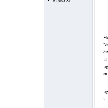
Windows XP
Met
Dis
di
vil
tag
en
tag
2