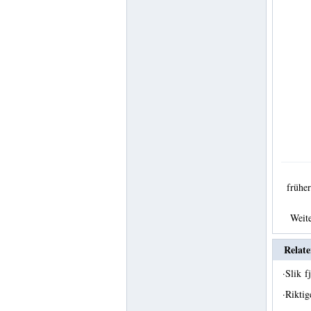
früh
Weit
Relate
·
Slik f
·
Riktig