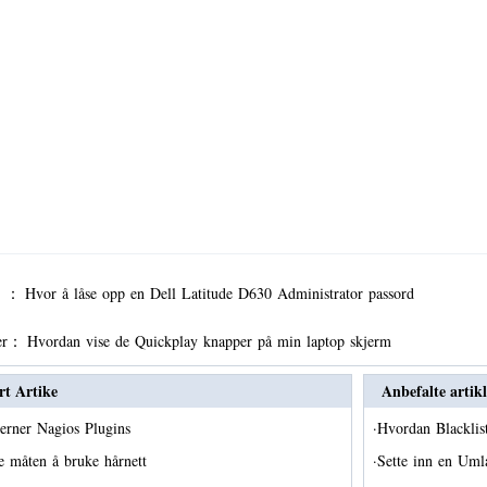
er ：
Hvor å låse opp en Dell Latitude D630 Administrator passord
er：
Hvordan vise de Quickplay knapper på min laptop skjerm
rt Artike
Anbefalte artikl
jerner Nagios Plugins
·
Hvordan Blacklist
e måten å bruke hårnett
·
Sette inn en Um