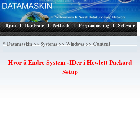
Hjem
|
Hardware
|
Nettverk
|
Programmering
|
Software
|
*
>>
>>
>> Content
Datamaskin
Systems
Windows
Hvor å Endre System -IDer i Hewlett Packard
Setup