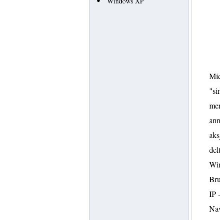
Windows XP
Mic
"si
men
ann
aks
del
Win
Bru
IP 
Nav