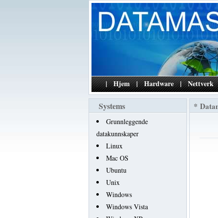
|
Hjem
|
Hardware
|
Nettverk
Systems
*
Data
Grunnleggende
datakunnskaper
Linux
Mac OS
Ubuntu
Unix
Windows
Windows Vista