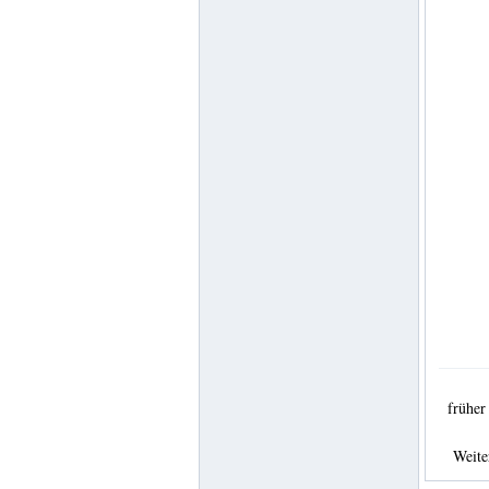
frühe
Weit