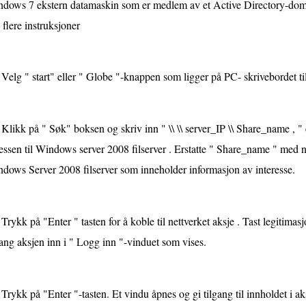
dows 7 ekstern datamaskin som er medlem av et Active Directory-do
 flere instruksjoner
Velg " start" eller " Globe "-knappen som ligger på PC- skrivebordet 
Klikk på " Søk" boksen og skriv inn " \\ \\ server_IP \\ Share_name , " 
essen til Windows server 2008 filserver . Erstatte " Share_name " med n
dows Server 2008 filserver som inneholder informasjon av interesse.
Trykk på "Enter " tasten for å koble til nettverket aksje . Tast legitimasj
gang aksjen inn i " Logg inn "-vinduet som vises.
Trykk på "Enter "-tasten. Et vindu åpnes og gi tilgang til innholdet i ak