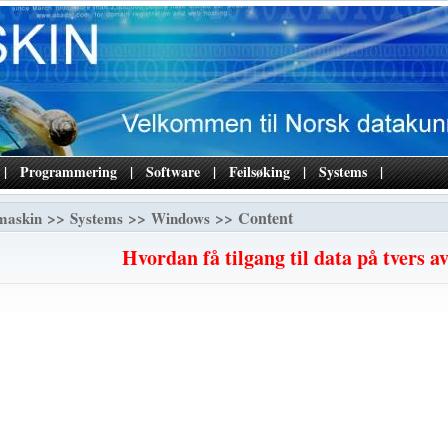
|
Programmering
|
Software
|
Feilsøking
|
Systems
|
>>
>>
>> Content
maskin
Systems
Windows
Hvordan få tilgang til data på tvers 