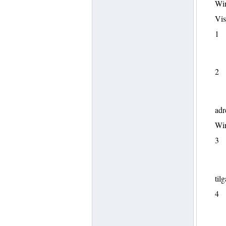
Win
Vis
1
2
adr
Win
3
til
4