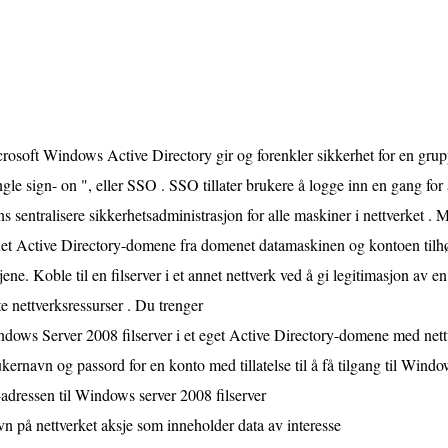
rosoft Windows Active Directory gir og forenkler sikkerhet for en grupp
ngle sign- on ", eller SSO . SSO tillater brukere å logge inn en gang for å 
s sentralisere sikkerhetsadministrasjon for alle maskiner i nettverket . Me
et Active Directory-domene fra domenet datamaskinen og kontoen tilhører
jene. Koble til en filserver i et annet nettverk ved å gi legitimasjon av en
te nettverksressurser . Du trenger
dows Server 2008 filserver i et eget Active Directory-domene med nettv
kernavn og passord for en konto med tillatelse til å få tilgang til Wind
-adressen til Windows server 2008 filserver
n på nettverket aksje som inneholder data av interesse