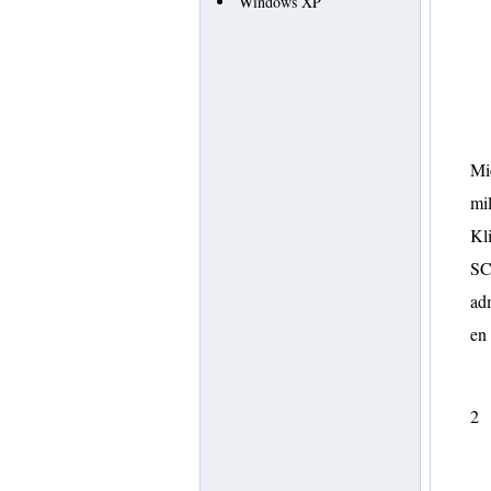
Windows XP
Mi
mil
Kli
SC
adm
en
2