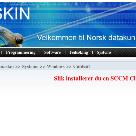
|
Programmering
|
Software
|
Feilsøking
|
Systems
|
>>
>>
>> Content
maskin
Systems
Windows
Slik installerer du en SCCM Cl