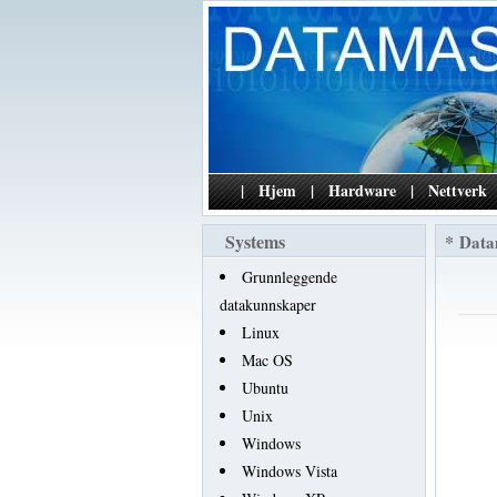
|
Hjem
|
Hardware
|
Nettverk
Systems
*
Data
Grunnleggende
datakunnskaper
Linux
Mac OS
Ubuntu
Unix
Windows
Windows Vista