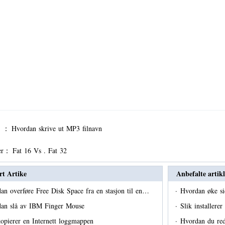
er ：
Hvordan skrive ut MP3 filnavn
er：
Fat 16 Vs . Fat 32
rt Artike
Anbefalte artikl
an overføre Free Disk Space fra en stasjon til en…
·
Hvordan øke si
an slå av IBM Finger Mouse
·
Slik installer
kopierer en Internett loggmappen
·
Hvordan du red