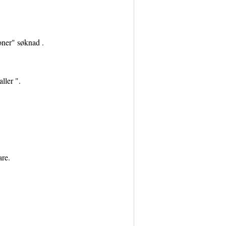
oner" søknad .
ller ".
are.