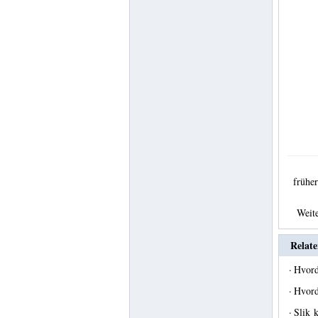
früh
Weit
Relate
·
Hvord
·
Hvord
·
Slik 