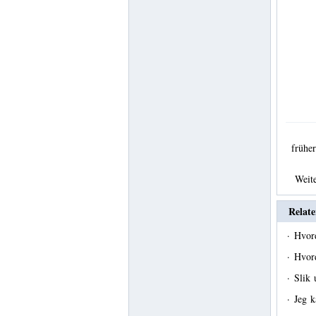
früh
Weit
Relate
·
Hvor
·
Hvord
·
Slik 
·
Jeg k