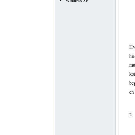
Windows XP
Hvi
ha 
mul
kon
beg
en
2