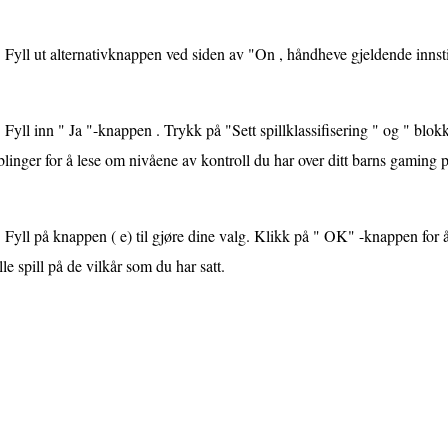
Fyll ut alternativknappen ved siden av "On , håndheve gjeldende innstil
Fyll inn " Ja "-knappen . Trykk på "Sett spillklassifisering " og " blokk
linger for å lese om nivåene av kontroll du har over ditt barns gaming pr
Fyll på knappen ( e) til gjøre dine valg. Klikk på " OK" -knappen for
lle spill på de vilkår som du har satt.