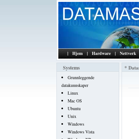
|
Hjem
|
Hardware
|
Nettverk
Systems
*
Data
Grunnleggende
datakunnskaper
Linux
Mac OS
Ubuntu
Unix
Windows
Windows Vista