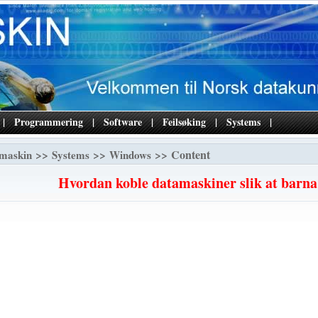
|
Programmering
|
Software
|
Feilsøking
|
Systems
|
>>
>>
>> Content
maskin
Systems
Windows
Hvordan koble datamaskiner slik at barna k