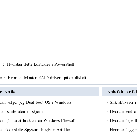
er ：
Hvordan slette kontakter i PowerShell
er：
Hvordan Monter RAID drivere på en diskett
rt Artike
Anbefalte artikl
dan velger jeg Dual boot OS i Windows
·
Slik aktiverer 
an starte uten en skjerm
·
Hvordan endre
unngår du at bruk av en Windows Firewall
·
Hvordan lage i
an ikke slette Spyware Register Artikler
·
Hvordan legger 