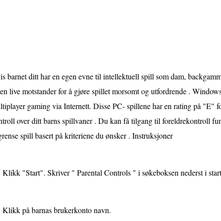
s barnet ditt har en egen evne til intellektuell spill som dam, backgammo
en live motstander for å gjøre spillet morsomt og utfordrende . Windows
tiplayer gaming via Internett. Disse PC- spillene har en rating på "E" f
troll over ditt barns spillvaner . Du kan få tilgang til foreldrekontroll fu
rense spill basert på kriteriene du ønsker . Instruksjoner
Klikk "Start". Skriver " Parental Controls " i søkeboksen nederst i sta
Klikk på barnas brukerkonto navn.