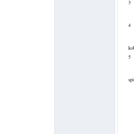
3
4
kob
5
spi