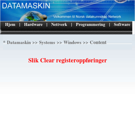
Hjem
|
Hardware
|
Nettverk
|
Programmering
|
Software
|
*
>>
>>
>> Content
Datamaskin
Systems
Windows
Slik Clear registeroppføringer