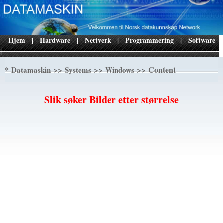
Hjem
|
Hardware
|
Nettverk
|
Programmering
|
Software
|
*
>>
>>
>> Content
Datamaskin
Systems
Windows
Slik søker Bilder etter størrelse