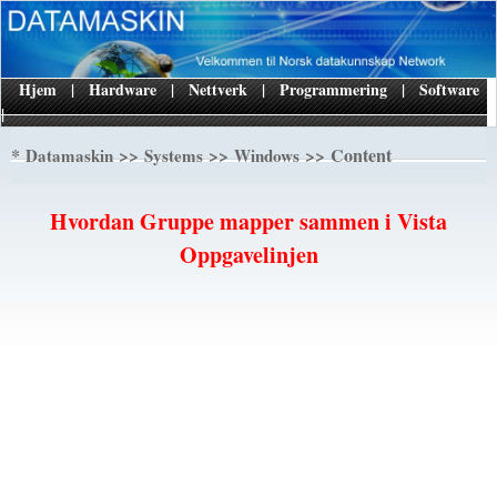
Hjem
|
Hardware
|
Nettverk
|
Programmering
|
Software
|
*
>>
>>
>> Content
Datamaskin
Systems
Windows
Hvordan Gruppe mapper sammen i Vista
Oppgavelinjen