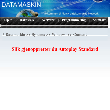
Hjem
|
Hardware
|
Nettverk
|
Programmering
|
Software
|
*
>>
>>
>> Content
Datamaskin
Systems
Windows
Slik gjenoppretter du Autoplay Standard