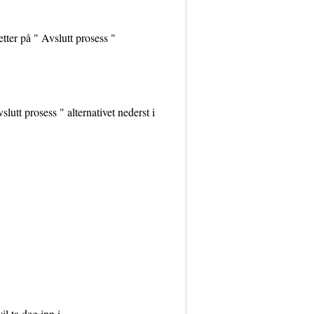
tter på " Avslutt prosess "
lutt prosess " alternativet nederst i
il ta deg inn i