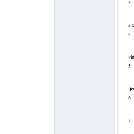
3
alt
4
vin
5
fje
6
7