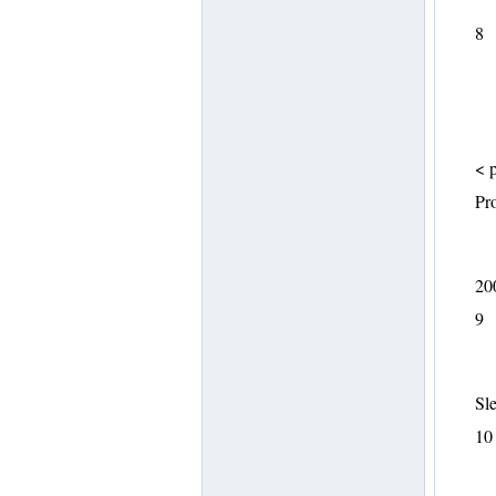
8
< 
Pr
20
9
Sle
10