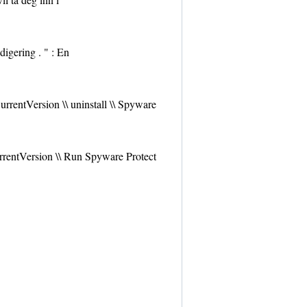
igering . " : En
ntVersion \\ uninstall \\ Spyware
ntVersion \\ Run Spyware Protect