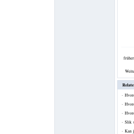
früh
Weit
Relate
·
Hvord
·
Hvor
·
Hvor
·
Slik 
·
Kan j