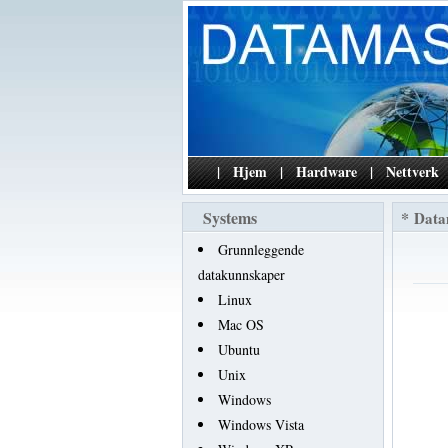
|
Hjem
|
Hardware
|
Nettverk
Systems
*
Data
Grunnleggende
datakunnskaper
Linux
Mac OS
Ubuntu
Unix
Windows
Windows Vista