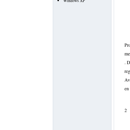
Windows XP
Pro
me
. D
reg
Av
en
2