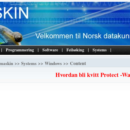
|
Programmering
|
Software
|
Feilsøking
|
Systems
|
>>
>>
>> Content
maskin
Systems
Windows
Hvordan bli kvitt Protect -W