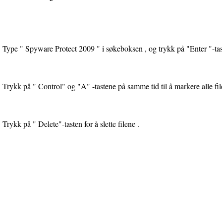
Type " Spyware Protect 2009 " i søkeboksen , og trykk på "Enter "-tas
Trykk på " Control" og "A" -tastene på samme tid til å markere alle file
Trykk på " Delete"-tasten for å slette filene .