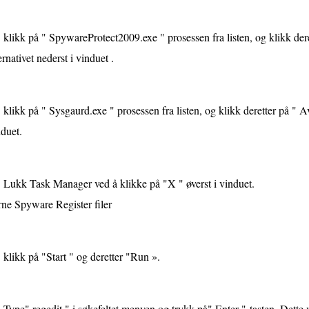
klikk på " SpywareProtect2009.exe " prosessen fra listen, og klikk dere
ernativet nederst i vinduet .
klikk på " Sysgaurd.exe " prosessen fra listen, og klikk deretter på " Avs
duet.
Lukk Task Manager ved å klikke på "X " øverst i vinduet.
rne Spyware Register filer
klikk på "Start " og deretter "Run ».
Type" regedit " i søkefeltet menyen og trykk på" Enter "-tasten. Dette v