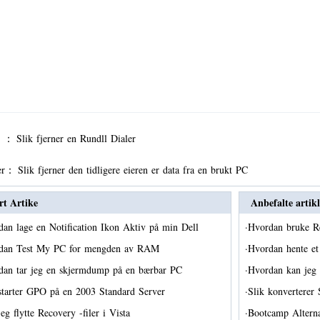
er ：
Slik fjerner en Rundll Dialer
er：
Slik fjerner den tidligere eieren er data fra en brukt PC
rt Artike
Anbefalte artikl
an lage en Notification Ikon Aktiv på min Dell
·
Hvordan bruke R
dan Test My PC for mengden av RAM
·
Hvordan hente et
dan tar jeg en skjermdump på en bærbar PC
·
Hvordan kan jeg 
starter GPO på en 2003 Standard Server
·
Slik konvertere
eg flytte Recovery -filer i Vista
·
Bootcamp Altern