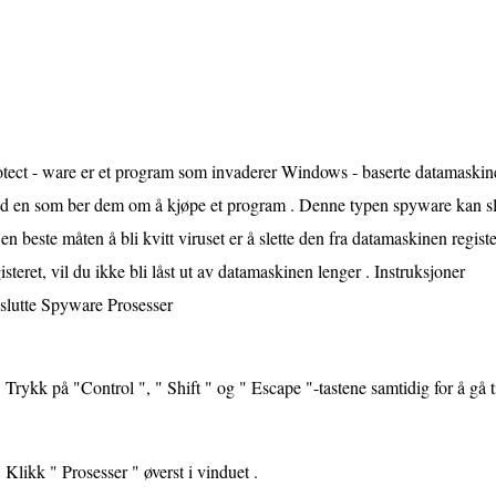
tect - ware er et program som invaderer Windows - baserte datamaskine
d en som ber dem om å kjøpe et program . Denne typen spyware kan sle
en beste måten å bli kvitt viruset er å slette den fra datamaskinen register
isteret, vil du ikke bli låst ut av datamaskinen lenger . Instruksjoner
slutte Spyware Prosesser
Trykk på "Control ", " Shift " og " Escape "-tastene samtidig for å gå 
Klikk " Prosesser " øverst i vinduet .