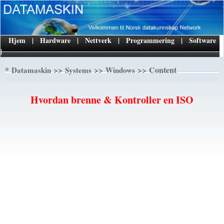
Hjem
|
Hardware
|
Nettverk
|
Programmering
|
Software
|
*
>>
>>
>> Content
Datamaskin
Systems
Windows
Hvordan brenne & Kontroller en ISO