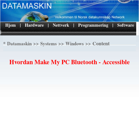
Hjem
|
Hardware
|
Nettverk
|
Programmering
|
Software
|
*
>>
>>
>> Content
Datamaskin
Systems
Windows
Hvordan Make My PC Bluetooth - Accessible