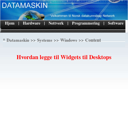
Hjem
|
Hardware
|
Nettverk
|
Programmering
|
Software
|
*
>>
>>
>> Content
Datamaskin
Systems
Windows
Hvordan legge til Widgets til Desktops