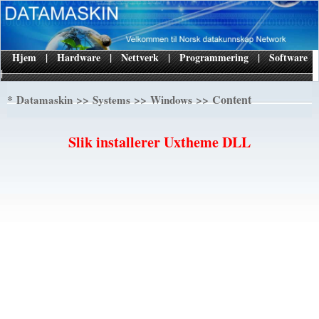
Hjem
|
Hardware
|
Nettverk
|
Programmering
|
Software
|
*
>>
>>
>> Content
Datamaskin
Systems
Windows
Slik installerer Uxtheme DLL