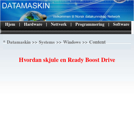
Hjem
|
Hardware
|
Nettverk
|
Programmering
|
Software
|
*
>>
>>
>> Content
Datamaskin
Systems
Windows
Hvordan skjule en Ready Boost Drive