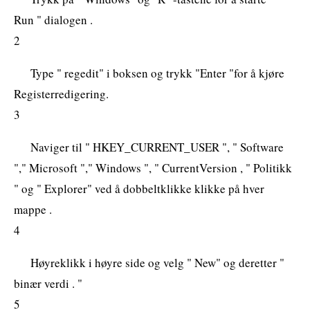
Run " dialogen .
2
Type " regedit" i boksen og trykk "Enter "for å kjøre
Registerredigering.
3
Naviger til " HKEY_CURRENT_USER ", " Software
"," Microsoft "," Windows ", " CurrentVersion , " Politikk
" og " Explorer" ved å dobbeltklikke klikke på hver
mappe .
4
Høyreklikk i høyre side og velg " New" og deretter "
binær verdi . "
5