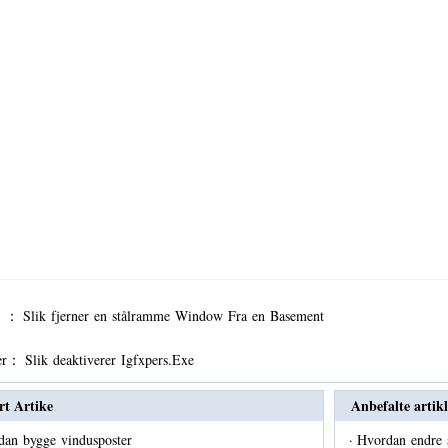
er ：
Slik fjerner en stålramme Window Fra en Basement
er：
Slik deaktiverer Igfxpers.Exe
rt Artike
Anbefalte artikl
dan bygge vindusposter
·
Hvordan endre 