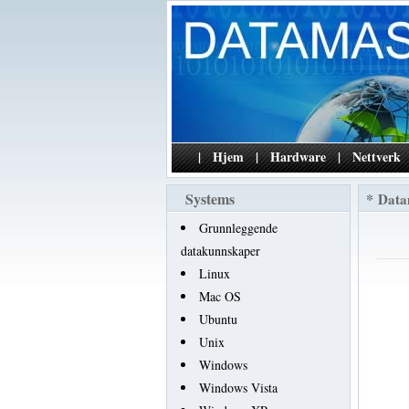
|
Hjem
|
Hardware
|
Nettverk
Systems
*
Data
Grunnleggende
datakunnskaper
Linux
Mac OS
Ubuntu
Unix
Windows
Windows Vista