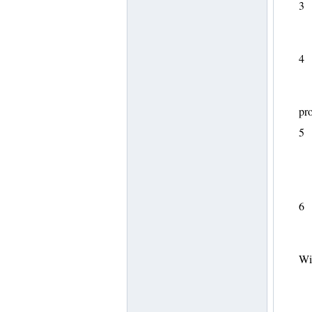
3
4
pr
5
6
Wi