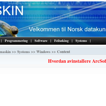
|
Programmering
|
Software
|
Feilsøking
|
Systems
|
>>
>>
>> Content
maskin
Systems
Windows
Hvordan avinstallere ArcSof