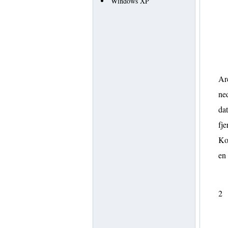
Windows XP
Arc
ned
dat
fje
Kon
en
2