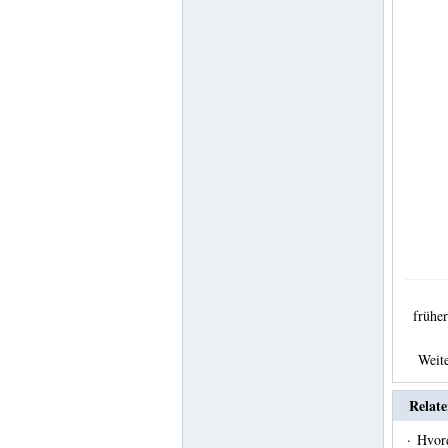
früh
Weit
Relate
·
Hvor