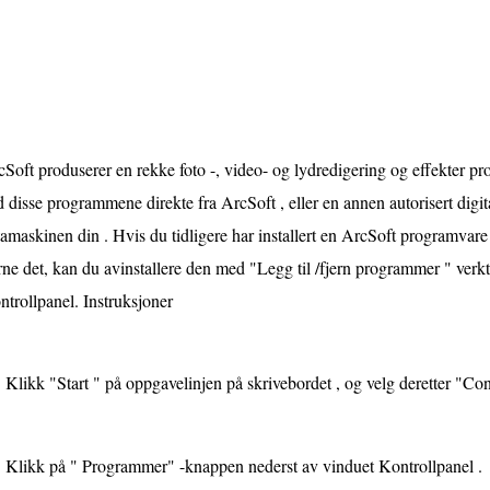
Soft produserer en rekke foto -, video- og lydredigering og effekter p
 disse programmene direkte fra ArcSoft , eller en annen autorisert digita
amaskinen din . Hvis du tidligere har installert en ArcSoft programvar
rne det, kan du avinstallere den med "Legg til /fjern programmer " verkt
trollpanel. Instruksjoner
Klikk "Start " på oppgavelinjen på skrivebordet , og velg deretter "Con
Klikk på " Programmer" -knappen nederst av vinduet Kontrollpanel .