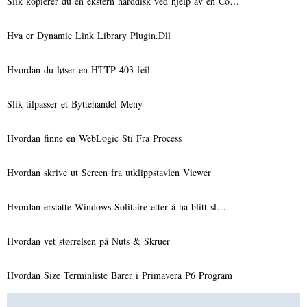
Slik kopierer du en ekstern harddisk ved hjelp av en Co…
Hva er Dynamic Link Library Plugin.Dll
Hvordan du løser en HTTP 403 feil
Slik tilpasser et Byttehandel Meny
Hvordan finne en WebLogic Sti Fra Process
Hvordan skrive ut Screen fra utklippstavlen Viewer
Hvordan erstatte Windows Solitaire etter å ha blitt sl…
Hvordan vet størrelsen på Nuts & Skruer
Hvordan Size Terminliste Barer i Primavera P6 Program