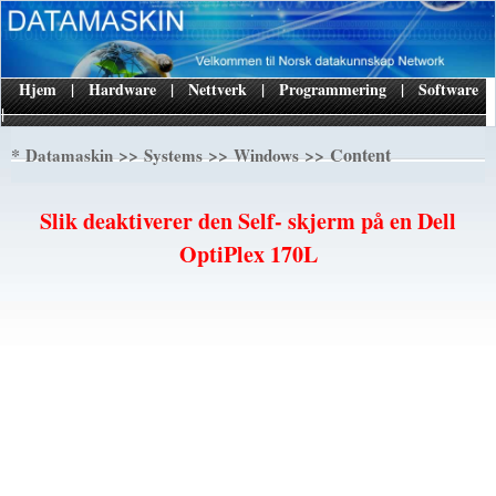
Hjem
|
Hardware
|
Nettverk
|
Programmering
|
Software
|
*
>>
>>
>> Content
Datamaskin
Systems
Windows
Slik deaktiverer den Self- skjerm på en Dell
OptiPlex 170L