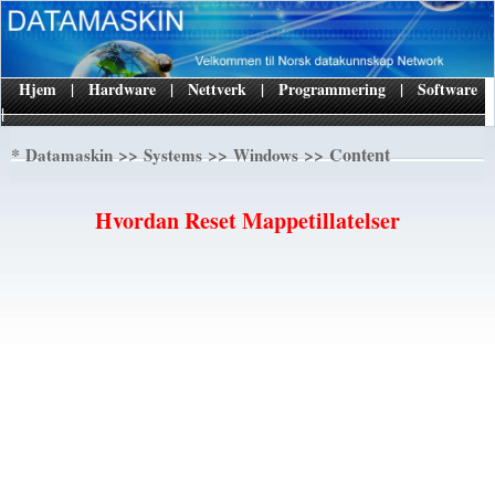
Hjem
|
Hardware
|
Nettverk
|
Programmering
|
Software
|
*
>>
>>
>> Content
Datamaskin
Systems
Windows
Hvordan Reset Mappetillatelser