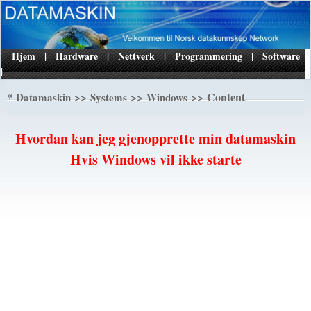
Hjem
|
Hardware
|
Nettverk
|
Programmering
|
Software
|
*
>>
>>
>> Content
Datamaskin
Systems
Windows
Hvordan kan jeg gjenopprette min datamaskin
Hvis Windows vil ikke starte