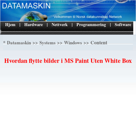
Hjem
|
Hardware
|
Nettverk
|
Programmering
|
Software
|
*
>>
>>
>> Content
Datamaskin
Systems
Windows
Hvordan flytte bilder i MS Paint Uten White Box