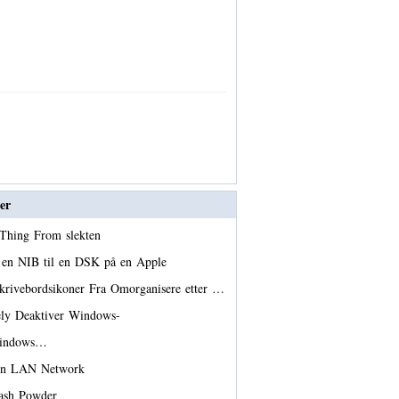
er
e Thing From slekten
r en NIB til en DSK på en Apple
krivebordsikoner Fra Omorganisere etter …
ly Deaktiver Windows-
Windows…
 en LAN Network
lash Powder