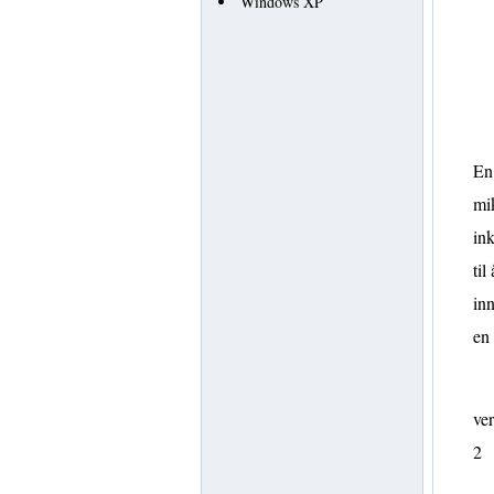
Windows XP
En 
mik
ink
til
inn
en
ver
2