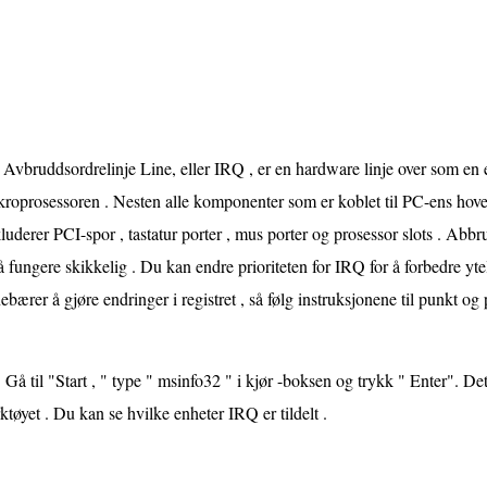
Avbruddsordrelinje Line, eller IRQ , er en hardware linje over som en 
roprosessoren . Nesten alle komponenter som er koblet til PC-ens hove
luderer PCI-spor , tastatur porter , mus porter og prosessor slots . Abbr
 å fungere skikkelig . Du kan endre prioriteten for IRQ for å forbedre yte
ebærer å gjøre endringer i registret , så følg instruksjonene til punkt og 
Gå til "Start , " type " msinfo32 " i kjør -boksen og trykk " Enter". De
ktøyet . Du kan se hvilke enheter IRQ er tildelt .