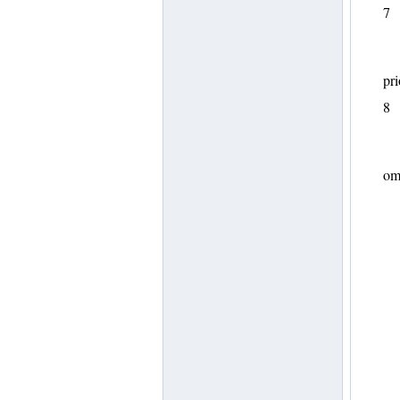
7
pri
8
oms