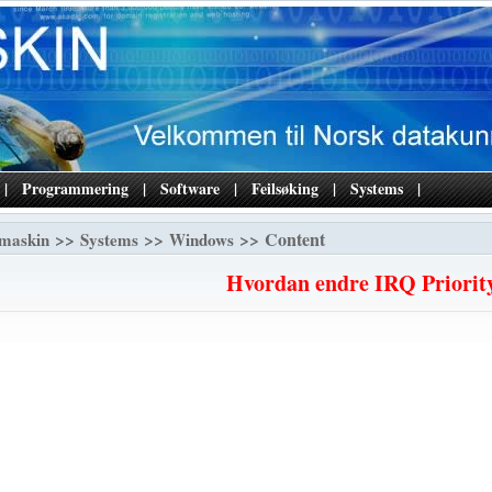
|
Programmering
|
Software
|
Feilsøking
|
Systems
|
>>
>>
>> Content
maskin
Systems
Windows
Hvordan endre IRQ Priorit