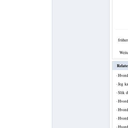
früh
Weit
Relate
·
Hvord
·
Jeg k
·
Slik d
·
Hvord
·
Hvord
·
Hvorda
·
Hvord