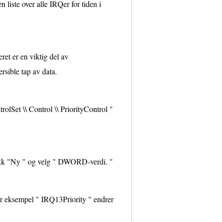
liste over alle IRQer for tiden i
ret er en viktig del av
rsible tap av data.
t \\ Control \\ PriorityControl "
likk "Ny " og velg " DWORD-verdi. "
or eksempel " IRQ13Priority " endrer