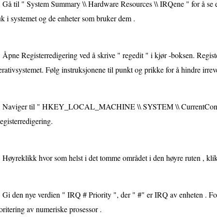
Gå til " System Summary \\ Hardware Resources \\ IRQene " for å se en 
k i systemet og de ​​enheter som bruker dem .
Åpne Registerredigering ved å skrive " regedit " i kjør -boksen. Registe
rativsystemet. Følg instruksjonene til punkt og prikke for å hindre irreve
Naviger til " HKEY_LOCAL_MACHINE \\ SYSTEM \\ CurrentControlSe
egisterredigering.
Høyreklikk hvor som helst i det tomme området i den høyre ruten , k
Gi den nye verdien " IRQ # Priority ", der " #" er IRQ av enheten . F
oritering av numeriske prosessor .