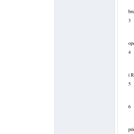
bru
3
ope
4
i R
5
6
pri