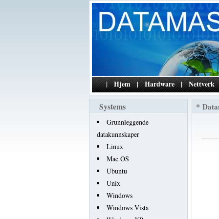
|
Hjem
|
Hardware
|
Nettverk
Systems
*
Data
Grunnleggende
datakunnskaper
Linux
Mac OS
Ubuntu
Unix
Windows
Windows Vista