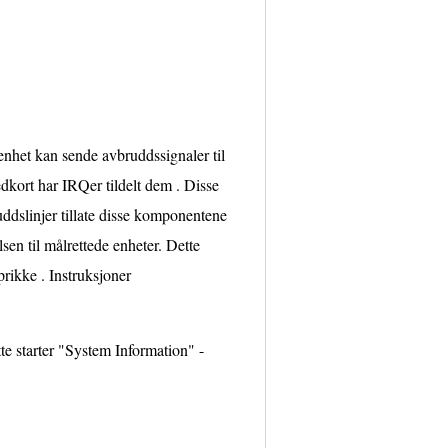
enhet kan sende avbruddssignaler til
dkort har IRQer tildelt dem . Disse
uddslinjer tillate disse komponentene
lsen til målrettede enheter. Dette
prikke . Instruksjoner
tte starter "System Information" -