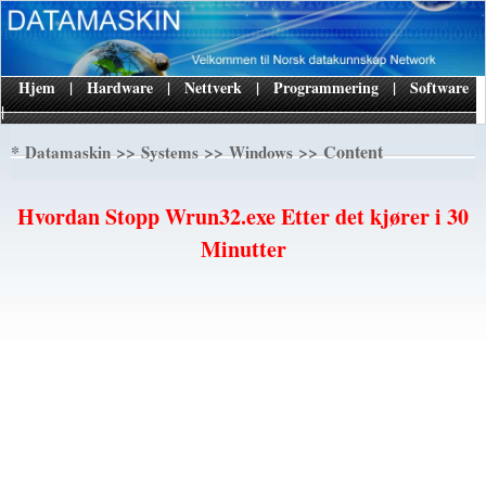
Hjem
|
Hardware
|
Nettverk
|
Programmering
|
Software
|
*
>>
>>
>> Content
Datamaskin
Systems
Windows
Hvordan Stopp Wrun32.exe Etter det kjører i 30
Minutter