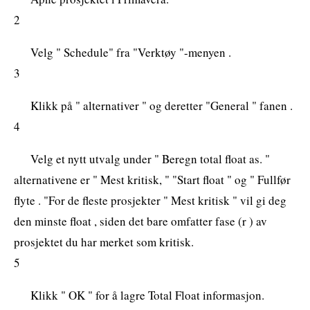
2
Velg " Schedule" fra "Verktøy "-menyen .
3
Klikk på " alternativer " og deretter "General " fanen .
4
Velg et nytt utvalg under " Beregn total float as. "
alternativene er " Mest kritisk, " "Start float " og " Fullfør
flyte . "For de fleste prosjekter " Mest kritisk " vil gi deg
den minste float , siden det bare omfatter fase (r ) av
prosjektet du har merket som kritisk.
5
Klikk " OK " for å lagre Total Float informasjon.