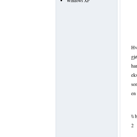
Windows XP
Hvi
gjø
har
eks
som
en
\\ 
2