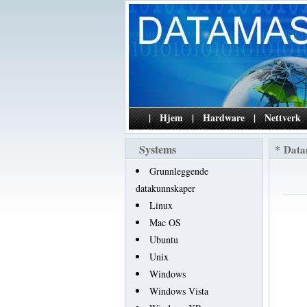
|
Hjem
|
Hardware
|
Nettverk
Systems
*
Data
Grunnleggende
datakunnskaper
Linux
Mac OS
Ubuntu
Unix
Windows
Windows Vista