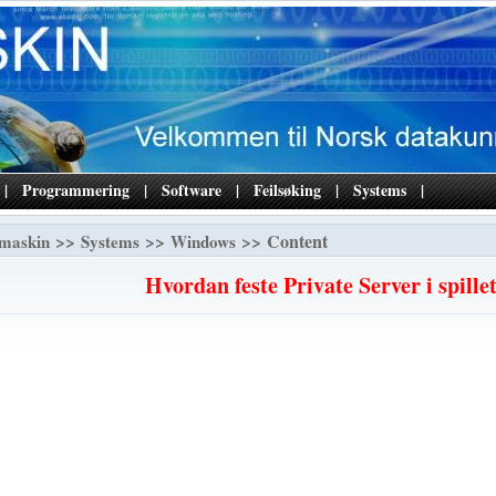
|
Programmering
|
Software
|
Feilsøking
|
Systems
|
>>
>>
>> Content
maskin
Systems
Windows
Hvordan feste Private Server i spillet