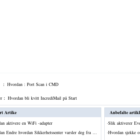
er ：
Hvordan : Port Scan i CMD
er：
Hvordan bli kvitt IncrediMail på Start
rt Artike
Anbefalte artikl
an aktivere en WiFi -adapter
·
Slik aktiverer E
an Endre hvordan Sikkerhetssenter varsler deg fra …
·
Hvordan sjekke o