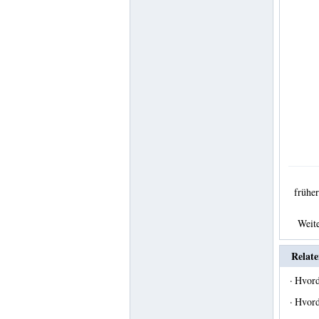
früh
Weit
Relate
·
Hvord
·
Hvord