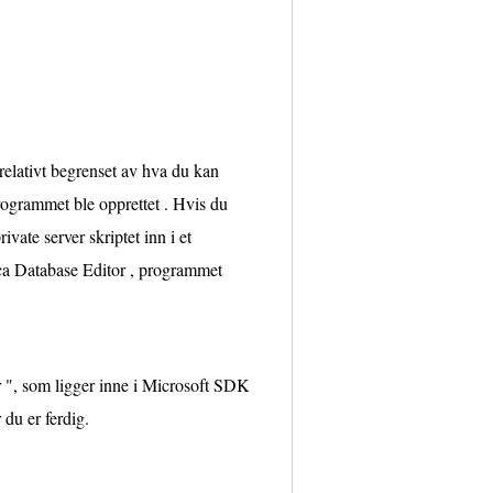
 relativt begrenset av hva du kan
 programmet ble opprettet . Hvis du
ivate server skriptet inn i et
Orca Database Editor , programmet
r ", som ligger inne i Microsoft SDK
du er ferdig.