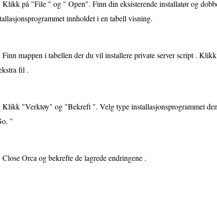
Klikk på "File " og " Open". Finn din eksisterende installatør og dobb
tallasjonsprogrammet innholdet i en tabell visning.
Finn mappen i tabellen der du vil installere private server script . Klikk
ekstra fil .
Klikk "Verktøy" og "Bekreft ". Velg type installasjonsprogrammet den r
Go. "
Close Orca og bekrefte de lagrede endringene .