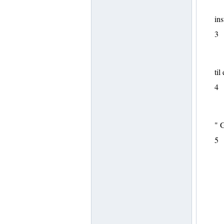
ins
3
til 
4
" 
5