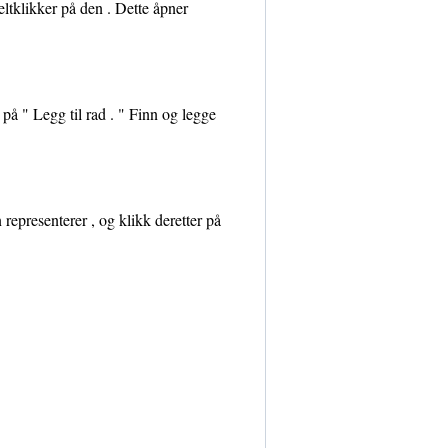
eltklikker på den . Dette åpner
 på " Legg til rad . " Finn og legge
epresenterer , og klikk deretter på