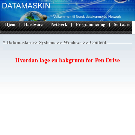
Hjem
|
Hardware
|
Nettverk
|
Programmering
|
Software
|
*
>>
>>
>> Content
Datamaskin
Systems
Windows
Hvordan lage en bakgrunn for Pen Drive