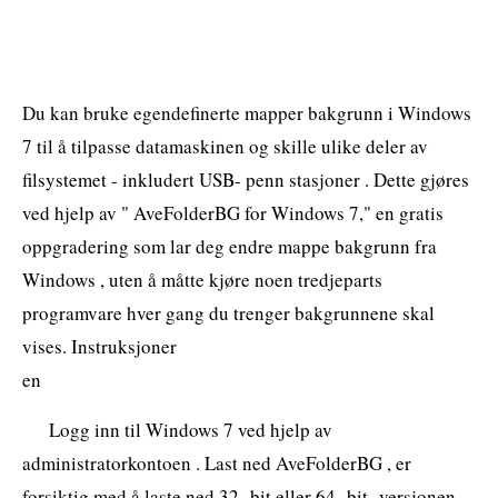
Du kan bruke egendefinerte mapper bakgrunn i Windows
7 til å tilpasse datamaskinen og skille ulike deler av
filsystemet - inkludert USB- penn stasjoner . Dette gjøres
ved hjelp av " AveFolderBG for Windows 7," en gratis
oppgradering som lar deg endre mappe bakgrunn fra
Windows , uten å måtte kjøre noen tredjeparts
programvare hver gang du trenger bakgrunnene skal
vises. Instruksjoner
en
Logg inn til Windows 7 ved hjelp av
administratorkontoen . Last ned AveFolderBG , er
forsiktig med å laste ned 32 -bit eller 64 -bit -versjonen