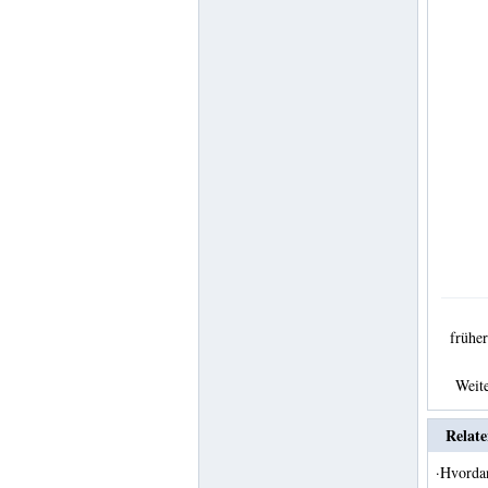
früh
Weit
Relate
·
Hvordan