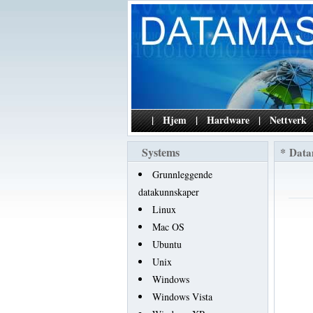
|
Hjem
|
Hardware
|
Nettverk
Systems
*
Data
Grunnleggende
datakunnskaper
Linux
Mac OS
Ubuntu
Unix
Windows
Windows Vista