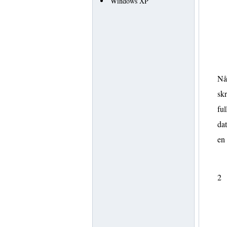
Windows XP
Når
skr
ful
dat
en
2