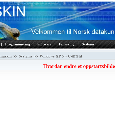
|
Programmering
|
Software
|
Feilsøking
|
Systems
|
>>
>>
>> Content
maskin
Systems
Windows XP
Hvordan endre et oppstartsbilde