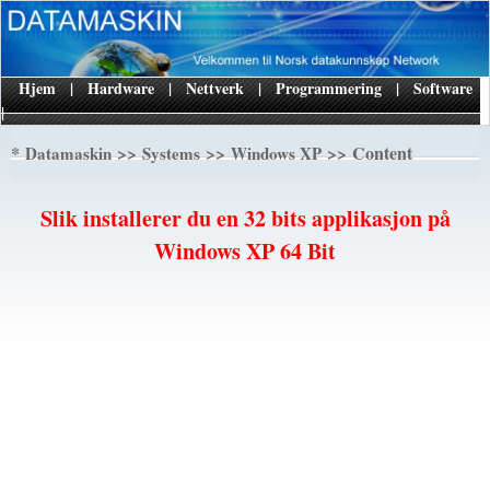
Hjem
|
Hardware
|
Nettverk
|
Programmering
|
Software
|
*
>>
>>
>> Content
Datamaskin
Systems
Windows XP
Slik installerer du en 32 bits applikasjon på
Windows XP 64 Bit