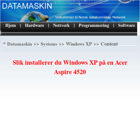
Hjem
|
Hardware
|
Nettverk
|
Programmering
|
Software
|
*
>>
>>
>> Content
Datamaskin
Systems
Windows XP
Slik installerer du Windows XP på en Acer
Aspire 4520