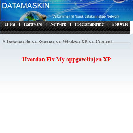
Hjem
|
Hardware
|
Nettverk
|
Programmering
|
Software
|
*
>>
>>
>> Content
Datamaskin
Systems
Windows XP
Hvordan Fix My oppgavelinjen XP