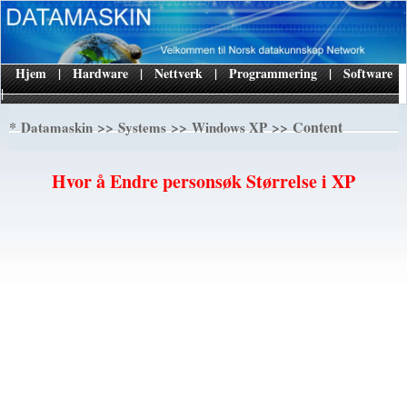
Hjem
|
Hardware
|
Nettverk
|
Programmering
|
Software
|
*
>>
>>
>> Content
Datamaskin
Systems
Windows XP
Hvor å Endre personsøk Størrelse i XP