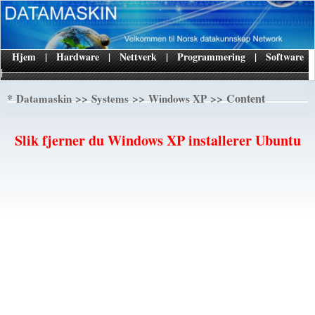
Hjem
|
Hardware
|
Nettverk
|
Programmering
|
Software
|
*
>>
>>
>> Content
Datamaskin
Systems
Windows XP
Slik fjerner du Windows XP installerer Ubuntu