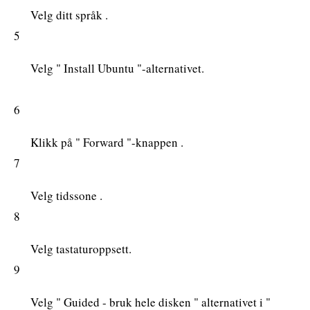
Velg ditt språk .
5
Velg " Install Ubuntu "-alternativet.
6
Klikk på " Forward "-knappen .
7
Velg tidssone .
8
Velg tastaturoppsett.
9
Velg " Guided - bruk hele disken " alternativet i "