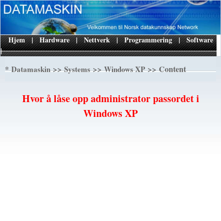
Hjem
|
Hardware
|
Nettverk
|
Programmering
|
Software
|
*
>>
>>
>> Content
Datamaskin
Systems
Windows XP
Hvor å låse opp administrator passordet i
Windows XP