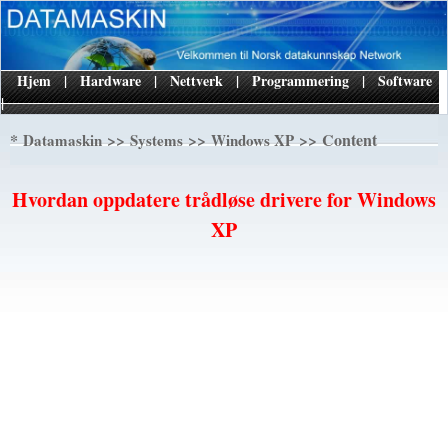
Hjem
|
Hardware
|
Nettverk
|
Programmering
|
Software
|
*
>>
>>
>> Content
Datamaskin
Systems
Windows XP
Hvordan oppdatere trådløse drivere for Windows
XP