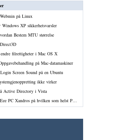
er
er Webmin på Linux
er Windows XP sikkerhetsvarsler
vordan Bestem MTU størrelse
 Direct3D
endre filrettigheter i Mac OS X
Oppgavebehandling på Mac-datamaskiner
 Login Screen Sound på en Ubuntu
Systemgjenoppretting ikke virker
å Active Directory i Vista
er Eee PC Xandros på hvilken som helst P…