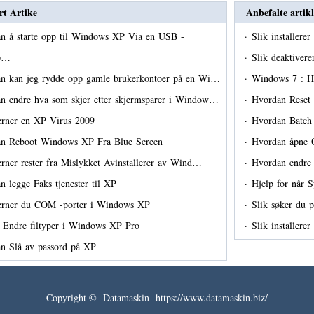
rt Artike
Anbefalte artikl
n å starte opp til Windows XP Via en USB -
·
Slik installer
p…
·
Slik deaktiver
n kan jeg rydde opp gamle brukerkontoer på en Wi…
·
Windows 7 : H
n endre hva som skjer etter skjermsparer i Window…
·
Hvordan Reset
jerner en XP Virus 2009
·
Hvordan Batch 
n Reboot Windows XP Fra Blue Screen
·
Hvordan åpne 
erner rester fra Mislykket Avinstallerer av Wind…
·
Hvordan endre
n legge Faks tjenester til XP
·
Hjelp for når 
jerner du COM -porter i Windows XP
·
Slik søker du p
 Endre filtyper i Windows XP Pro
·
Slik installer
n Slå av passord på XP
Copyright © Datamaskin https://www.datamaskin.biz/