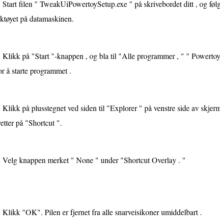
Start filen " TweakUiPowertoySetup.exe " på skrivebordet ditt , og følg 
ktøyet på datamaskinen.
Klikk på "Start "-knappen , og bla til "Alle programmer , " " Power
or å starte programmet .
Klikk på plusstegnet ved siden til "Explorer " på venstre side av skjerm
etter på "Shortcut ".
Velg knappen merket " None " under "Shortcut Overlay . "
Klikk "OK". Pilen er fjernet fra alle snarveisikoner umiddelbart .