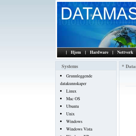
|
Hjem
|
Hardware
|
Nettverk
Systems
*
Data
Grunnleggende
datakunnskaper
Linux
Mac OS
Ubuntu
Unix
Windows
Windows Vista