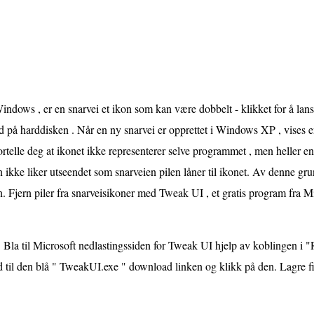
indows , er en snarvei et ikon som kan være dobbelt - klikket for å lans
d på harddisken . Når en ny snarvei er opprettet i Windows XP , vises en
ortelle deg at ikonet ikke representerer selve programmet , men heller 
 ikke liker utseendet som snarveien pilen låner til ikonet. Av denne grun
. Fjern piler fra snarveisikoner med Tweak UI , et gratis program fra Mi
Bla til Microsoft nedlastingssiden for Tweak UI hjelp av koblingen i "
 til den blå " TweakUI.exe " download linken og klikk på den. Lagre fil