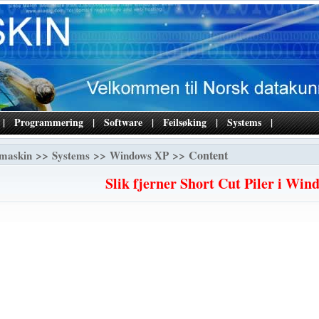
|
Programmering
|
Software
|
Feilsøking
|
Systems
|
>>
>>
>> Content
maskin
Systems
Windows XP
Slik fjerner Short Cut Piler i Wi