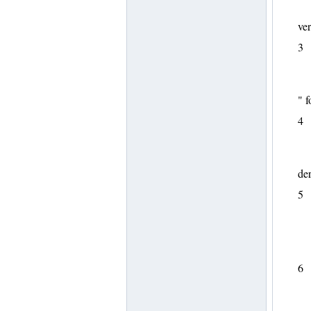
ver
3
" f
4
der
5
6