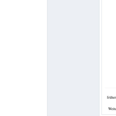
früh
Weit