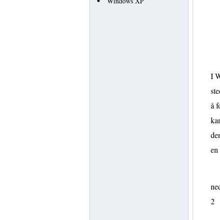
Windows XP
I W
ste
å f
kan
den
en
ned
2