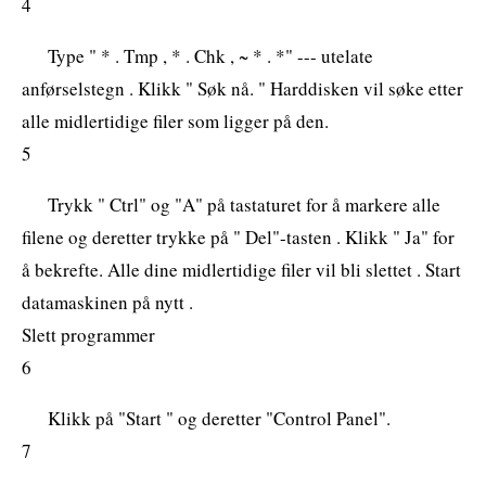
4
Type " * . Tmp , * . Chk , ~ * . *" --- utelate
anførselstegn . Klikk " Søk nå. " Harddisken vil søke etter
alle midlertidige filer som ligger på den.
5
Trykk " Ctrl" og "A" på tastaturet for å markere alle
filene og deretter trykke på " Del"-tasten . Klikk " Ja" for
å bekrefte. Alle dine midlertidige filer vil bli slettet . Start
datamaskinen på nytt .
Slett programmer
6
Klikk på "Start " og deretter "Control Panel".
7