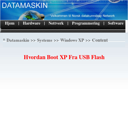
Hjem
|
Hardware
|
Nettverk
|
Programmering
|
Software
|
*
>>
>>
>> Content
Datamaskin
Systems
Windows XP
Hvordan Boot XP Fra USB Flash