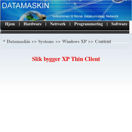
Hjem
|
Hardware
|
Nettverk
|
Programmering
|
Software
|
*
>>
>>
>> Content
Datamaskin
Systems
Windows XP
Slik bygger XP Thin Client