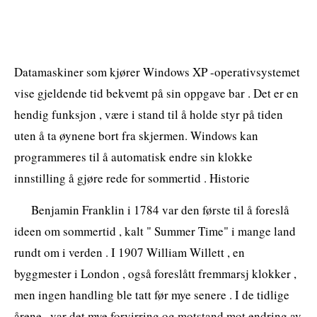
Datamaskiner som kjører Windows XP -operativsystemet
vise gjeldende tid bekvemt på sin oppgave bar . Det er en
hendig funksjon , være i stand til å holde styr på tiden
uten å ta øynene bort fra skjermen. Windows kan
programmeres til å automatisk endre sin klokke
innstilling å gjøre rede for sommertid . Historie
Benjamin Franklin i 1784 var den første til å foreslå
ideen om sommertid , kalt " Summer Time" i mange land
rundt om i verden . I 1907 William Willett , en
byggmester i London , også foreslått fremmarsj klokker ,
men ingen handling ble tatt før mye senere . I de tidlige
årene , var det mye forvirring og motstand mot endring av