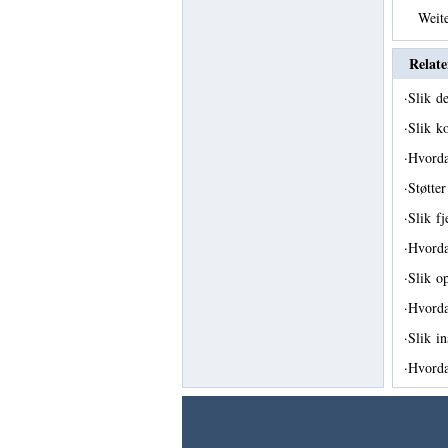
Weit
Relate
·
Slik d
·
Slik k
·
Hvorda
·
Støtte
·
Slik f
·
Hvorda
·
Slik o
·
Hvord
·
Slik i
·
Hvorda