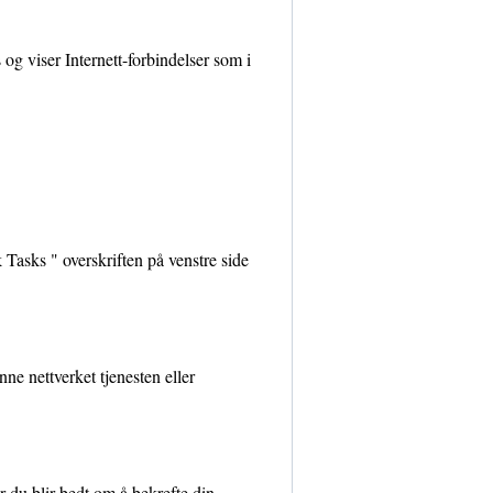
g viser Internett-forbindelser som i
 Tasks " overskriften på venstre side
ne nettverket tjenesten eller
r du blir bedt om å bekrefte din