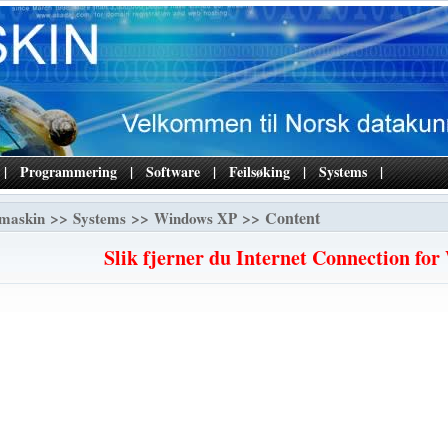
|
Programmering
|
Software
|
Feilsøking
|
Systems
|
>>
>>
>> Content
maskin
Systems
Windows XP
Slik fjerner du Internet Connection fo