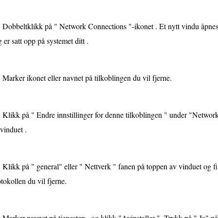
Dobbeltklikk på " Network Connections "-ikonet . Et nytt vindu åpnes o
 er satt opp på systemet ditt .
Marker ikonet eller navnet på tilkoblingen du vil fjerne.
Klikk på " Endre innstillinger for denne tilkoblingen " under "Network
vinduet .
Klikk på " general" eller " Nettverk " fanen på toppen av vinduet og fin
tokollen du vil fjerne.
Marker navnet på tjenesten , og klikk "Avinstaller ". Trykk på " Ja" nå