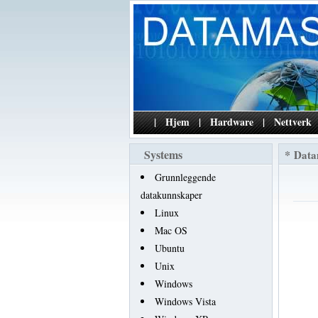
|
Hjem
|
Hardware
|
Nettverk
Systems
*
Data
Grunnleggende
datakunnskaper
Linux
Mac OS
Ubuntu
Unix
Windows
Windows Vista