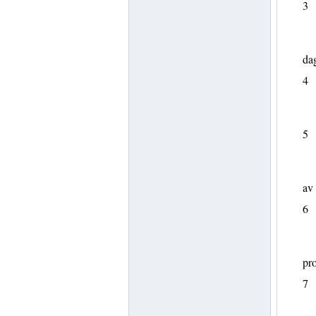
3
dag
4
5
av 
6
pro
7