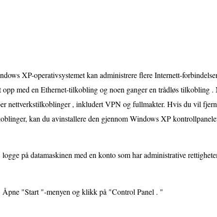
dows XP-operativsystemet kan administrere flere Internett-forbindelser
t opp med en Ethernet-tilkobling og noen ganger en trådløs tilkobling .
er nettverkstilkoblinger , inkludert VPN og fullmakter. Hvis du vil fjern
koblinger, kan du avinstallere den gjennom Windows XP kontrollpanelet
logge på datamaskinen med en konto som har administrative rettigheter
Åpne "Start "-menyen og klikk på "Control Panel . "