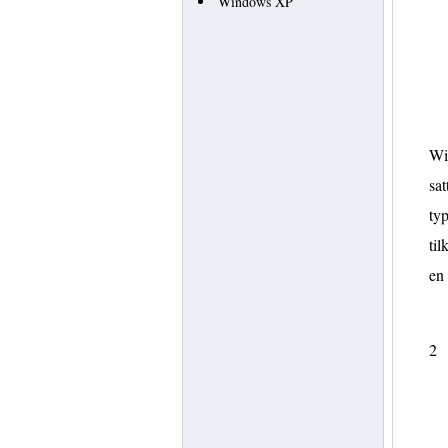
Windows XP
Win
sat
typ
til
en
2