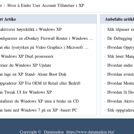
er：
Hvor å Endre User Account Tillatelser i XP
rt Artike
Anbefalte artikl
eaktiverer høyreklikk i Windows XP
·
Slik tilpasser 
onfigurerer en eDonkey Firewall Router i Windows …
·
De Debugging 
n øke lysstyrken på Video Graphics i Microsoft …
·
Hvordan Oppr
r Windows XP Dual prosessorer
·
Slik løser Ma
jerner du Windows XP Update
·
Hvordan endre 
n lage en XP Stand- Alone Boot Disk
·
Hvordan avinst
ppgraderer XP Fra OEM til Retail eller Bedrift
·
Hvordan Monte
an Tweak UI for Windows XP
·
Hvordan få Des
nstallerer du Windows XP uten å bruke en CD
·
Hvordan Aktive
n laste ned Windows 7 på en XP -basert PC
·
Slik oppgrade
Copyright © Datamaskin https://www.datamaskin.biz/