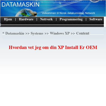
Hjem
|
Hardware
|
Nettverk
|
Programmering
|
Software
|
*
>>
>>
>> Content
Datamaskin
Systems
Windows XP
Hvordan vet jeg om din XP Install Er OEM