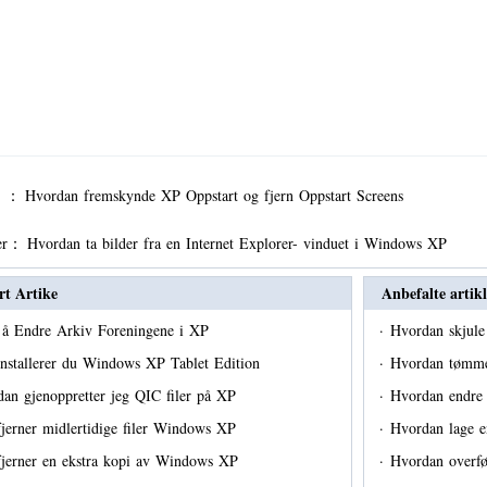
er ：
Hvordan fremskynde XP Oppstart og fjern Oppstart Screens
er：
Hvordan ta bilder fra en Internet Explorer- vinduet i Windows XP
rt Artike
Anbefalte artikl
 å Endre Arkiv Foreningene i XP
·
Hvordan skjul
installerer du Windows XP Tablet Edition
·
Hvordan tømme
an gjenoppretter jeg QIC filer på XP
·
Hvordan endre
fjerner midlertidige filer Windows XP
·
Hvordan lage e
fjerner en ekstra kopi av Windows XP
·
Hvordan overfø