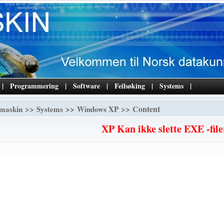
|
Programmering
|
Software
|
Feilsøking
|
Systems
|
>>
>>
>> Content
maskin
Systems
Windows XP
XP Kan ikke slette EXE -file