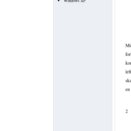
Windows XP
Mi
for
kon
lef
ska
en
2