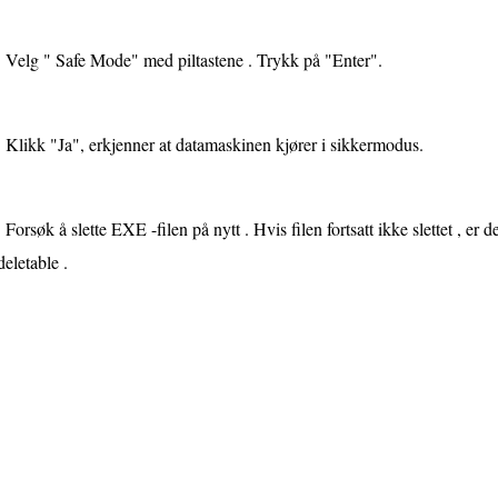
Velg " Safe Mode" med piltastene . Trykk på "Enter".
Klikk "Ja", erkjenner at datamaskinen kjører i sikkermodus.
Forsøk å slette EXE -filen på nytt . Hvis filen fortsatt ikke slettet , er 
eletable .