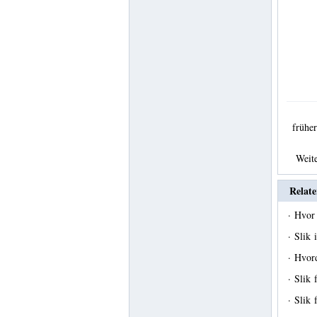
früh
Weit
Relate
·
Hvor
·
Slik 
·
Hvord
·
Slik 
·
Slik 