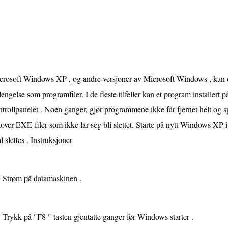
crosoft Windows XP , og andre versjoner av Microsoft Windows , kan 
lengelse som programfiler. I de fleste tilfeller kan et program installert p
trollpanelet . Noen ganger, gjør programmene ikke får fjernet helt og s
tover EXE-filer som ikke lar seg bli slettet. Starte på nytt Windows XP
l slettes . Instruksjoner
Strøm på datamaskinen .
Trykk på "F8 " tasten gjentatte ganger før Windows starter .