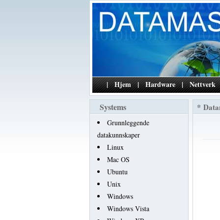
|
Hjem
|
Hardware
|
Nettverk
Systems
*
Data
Grunnleggende
datakunnskaper
Linux
Mac OS
Ubuntu
Unix
Windows
Windows Vista