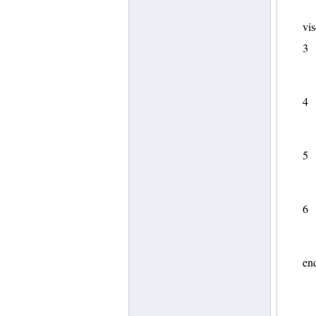
vis
3
4
5
6
end