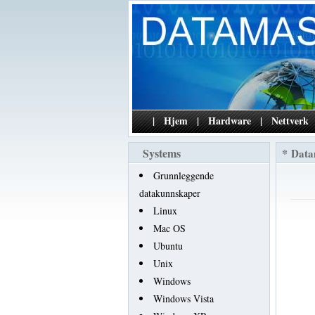
|
Hjem
|
Hardware
|
Nettverk
Systems
*
Data
Grunnleggende
datakunnskaper
Linux
Mac OS
Ubuntu
Unix
Windows
Windows Vista