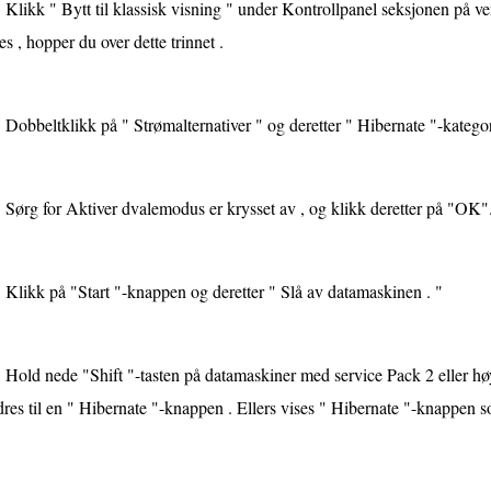
Klikk " Bytt til klassisk visning " under Kontrollpanel seksjonen på ve
es , hopper du over dette trinnet .
Dobbeltklikk på " Strømalternativer " og deretter " Hibernate "-kategor
Sørg for Aktiver dvalemodus er krysset av , og klikk deretter på "OK"
Klikk på "Start "-knappen og deretter " Slå av datamaskinen . "
Hold nede "Shift "-tasten på datamaskiner med service Pack 2 eller h
res til en " Hibernate "-knappen . Ellers vises " Hibernate "-knappen s