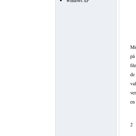
Windows XP
Mi
på 
fil
de 
val
ve
en
2