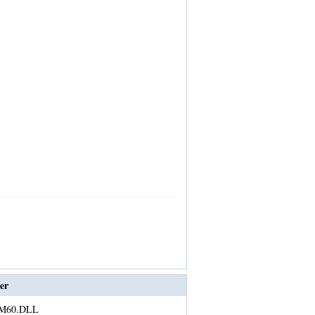
er
VM60.DLL