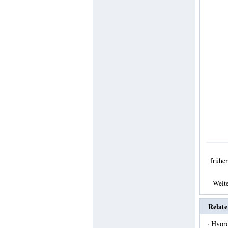
früh
Weit
Relate
·
Hvor