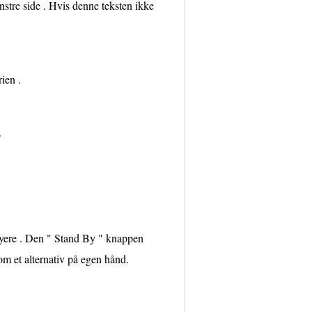
nstre side . Hvis denne teksten ikke
ien .
.
øyere . Den " Stand By " knappen
om et alternativ på egen hånd.