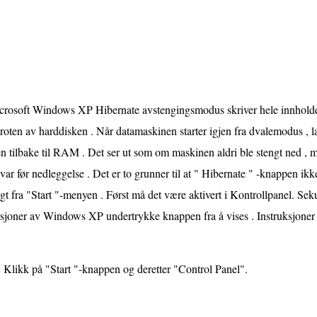
crosoft Windows XP Hibernate avstengingsmodus skriver hele innholdet 
roten av harddisken . Når datamaskinen starter igjen fra dvalemodus , 
en tilbake til RAM . Det ser ut som om maskinen aldri ble stengt ned 
var før nedleggelse . Det er to grunner til at " Hibernate " -knappen ik
gt fra "Start "-menyen . Først må det være aktivert i Kontrollpanel. Se
rsjoner av Windows XP undertrykke knappen fra å vises . Instruksjoner
Klikk på "Start "-knappen og deretter "Control Panel".