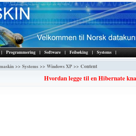
|
Programmering
|
Software
|
Feilsøking
|
Systems
|
>>
>>
>> Content
maskin
Systems
Windows XP
Hvordan legge til en Hibernate kn