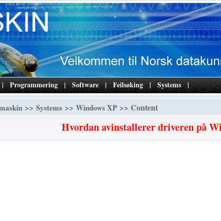
|
Programmering
|
Software
|
Feilsøking
|
Systems
|
>>
>>
>> Content
maskin
Systems
Windows XP
Hvordan avinstallerer driveren på 