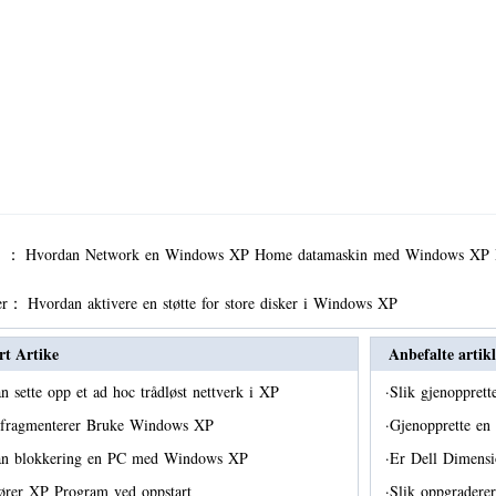
er ：
Hvordan Network en Windows XP Home datamaskin med Windows XP
er：
Hvordan aktivere en støtte for store disker i Windows XP
rt Artike
Anbefalte artikl
n sette opp et ad hoc trådløst nettverk i XP
·
Slik gjenopprett
efragmenterer Bruke Windows XP
·
Gjenopprette e
an blokkering en PC med Windows XP
·
Er Dell Dimens
jører XP Program ved oppstart
·
Slik oppgrader