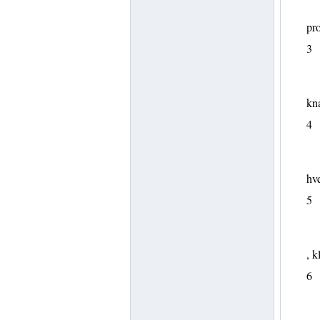
pro
3
kna
4
hve
5
, k
6