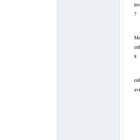
ins
7
Ma
enh
8
enh
avi