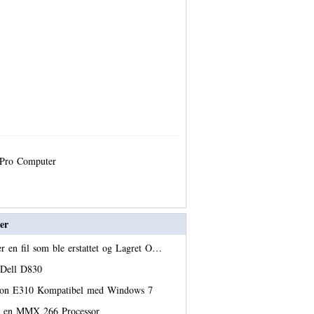
 Pro Computer
er
er en fil som ble erstattet og Lagret O…
n Dell D830
ion E310 Kompatibel med Windows 7
er en MMX 266 Processor