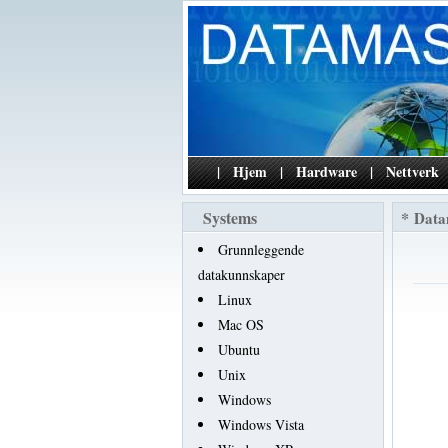
|
Hjem
|
Hardware
|
Nettverk
Systems
*
Data
Grunnleggende
datakunnskaper
Linux
Mac OS
Ubuntu
Unix
Windows
Windows Vista