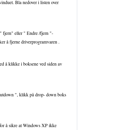
induet. Bla nedover i listen over
fjern" eller " Endre /fjern "-
ker å fjerne driverprogramvaren .
ved å klikke i boksene ved siden av
hutdown ", klikk på drop- down boks
e for å sikre at Windows XP ikke