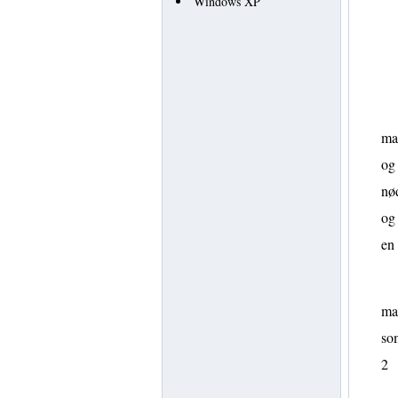
Windows XP
ma
og
nø
og 
en
ma
som
2