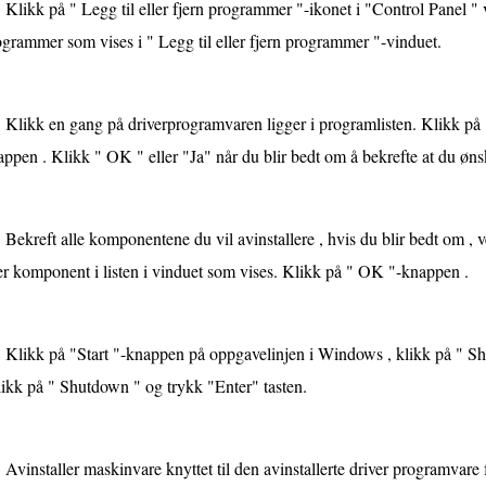
Klikk på " Legg til eller fjern programmer "-ikonet i "Control Panel " v
grammer som vises i " Legg til eller fjern programmer "-vinduet.
Klikk en gang på driverprogramvaren ligger i programlisten. Klikk på " 
ppen . Klikk " OK " eller "Ja" når du blir bedt om å bekrefte at du øns
Bekreft alle komponentene du vil avinstallere , hvis du blir bedt om , 
r komponent i listen i vinduet som vises. Klikk på " OK "-knappen .
Klikk på "Start "-knappen på oppgavelinjen i Windows , klikk på " S
likk på " Shutdown " og trykk "Enter" tasten.
Avinstaller maskinvare knyttet til den avinstallerte driver programvar