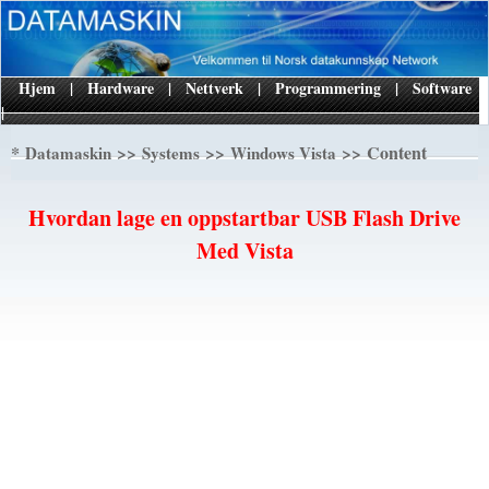
Hjem
|
Hardware
|
Nettverk
|
Programmering
|
Software
|
*
>>
>>
>> Content
Datamaskin
Systems
Windows Vista
Hvordan lage en oppstartbar USB Flash Drive
Med Vista