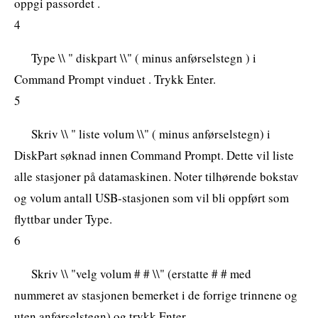
oppgi passordet .
4
Type \\ " diskpart \\" ( minus anførselstegn ) i
Command Prompt vinduet . Trykk Enter.
5
Skriv \\ " liste volum \\" ( minus anførselstegn) i
DiskPart søknad innen Command Prompt. Dette vil liste
alle stasjoner på datamaskinen. Noter tilhørende bokstav
og volum antall USB-stasjonen som vil bli oppført som
flyttbar under Type.
6
Skriv \\ "velg volum # # \\" (erstatte # # med
nummeret av stasjonen bemerket i de forrige trinnene og
uten anførselstegn) og trykk Enter.