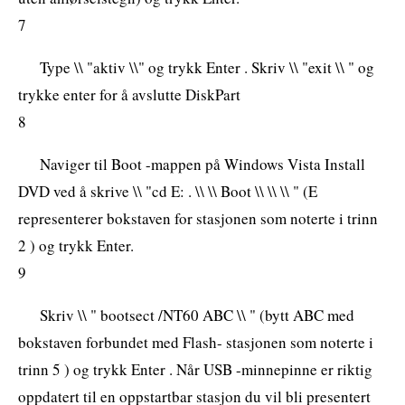
7
Type \\ "aktiv \\" og trykk Enter . Skriv \\ "exit \\ " og
trykke enter for å avslutte DiskPart
8
Naviger til Boot -mappen på Windows Vista Install
DVD ved å skrive \\ "cd E: . \\ \\ Boot \\ \\ \\ " (E
representerer bokstaven for stasjonen som noterte i trinn
2 ) og trykk Enter.
9
Skriv \\ " bootsect /NT60 ABC \\ " (bytt ABC med
bokstaven forbundet med Flash- stasjonen som noterte i
trinn 5 ) og trykk Enter . Når USB -minnepinne er riktig
oppdatert til en oppstartbar stasjon du vil bli presentert