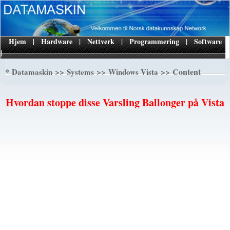
Hjem
|
Hardware
|
Nettverk
|
Programmering
|
Software
|
*
>>
>>
>> Content
Datamaskin
Systems
Windows Vista
Hvordan stoppe disse Varsling Ballonger på Vista