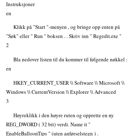
Instruksjoner
en
Klikk på "Start "-menyen , og bringe opp enten på
"Søk" eller " Run " boksen . . Skriv inn " Regedit.exe "
2
Bla nedover listen til du kommer til følgende nøkkel :
en
HKEY_CURRENT_USER \\ Software \\ Microsoft \\
Windows \\ CurrentVersion \\ Explorer \\ Advanced
3
Høyreklikk i den høyre ruten og opprette en ny
REG_DWORD ( 32 bit) verdi. Name it "
EnableBalloonTips " (uten anførselstegn ) .