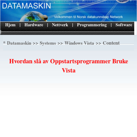
Hjem
|
Hardware
|
Nettverk
|
Programmering
|
Software
|
*
>>
>>
>> Content
Datamaskin
Systems
Windows Vista
Hvordan slå av Oppstartsprogrammer Bruke
Vista