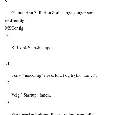
9
Gjenta trinn 7 til trinn 8 så mange ganger som
nødvendig.
MSConfig
10
Klikk på Start-knappen .
11
Skriv " msconfig" i søkefeltet og trykk " Enter".
12
Velg " Startup" fanen.
13
Fjern merket boksen til venstre for eventuelle