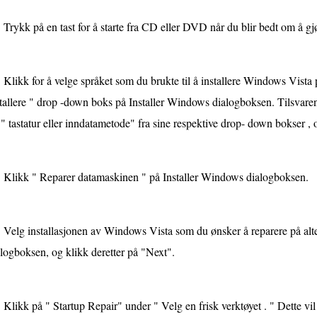
Trykk på en tast for å starte fra CD eller DVD når du blir bedt om å gjø
Klikk for å velge språket som du brukte til å installere Windows Vista 
tallere " drop -down boks på Installer Windows dialogboksen. Tilsvaren
" tastatur eller inndatametode" fra sine respektive drop- down bokser , 
Klikk " Reparer datamaskinen " på Installer Windows dialogboksen.
Velg installasjonen av Windows Vista som du ønsker å reparere på alte
logboksen, og klikk deretter på "Next".
Klikk på " Startup Repair" under " Velg en frisk verktøyet . " Dette vil