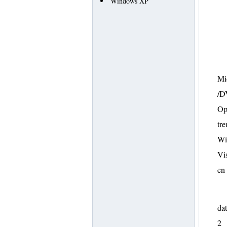
Windows XP
Mi
/DV
Op
tre
Wi
Vis
en
dat
2