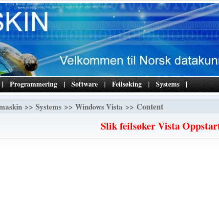
|
Programmering
|
Software
|
Feilsøking
|
Systems
|
>>
>>
>> Content
maskin
Systems
Windows Vista
Slik feilsøker Vista Oppstar