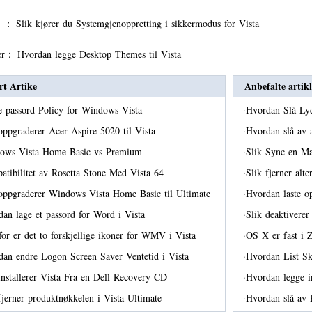
er ：
Slik kjører du Systemgjenoppretting i sikkermodus for Vista
er：
Hvordan legge Desktop Themes til Vista
rt Artike
Anbefalte artikl
e passord Policy for Windows Vista
·
Hvordan Slå Ly
oppgraderer Acer Aspire 5020 til Vista
·
Hvordan slå av 
ows Vista Home Basic vs Premium
·
Slik Sync en Ma
tibilitet av Rosetta Stone Med Vista 64
·
Slik fjerner alt
oppgraderer Windows Vista Home Basic til Ultimate
·
Hvordan laste o
an lage et passord for Word i Vista
·
Slik deaktiverer
or er det to forskjellige ikoner for WMV i Vista
·
OS X er fast i
an endre Logon Screen Saver Ventetid i Vista
·
Hvordan List S
installerer Vista Fra en Dell Recovery CD
·
Hvordan legge 
fjerner produktnøkkelen i Vista Ultimate
·
Hvordan slå a