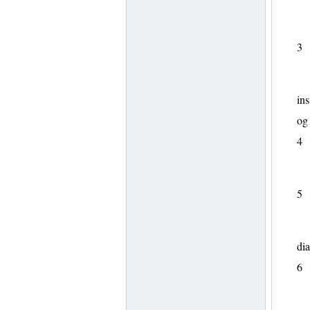
3
ins
og 
4
5
dia
6