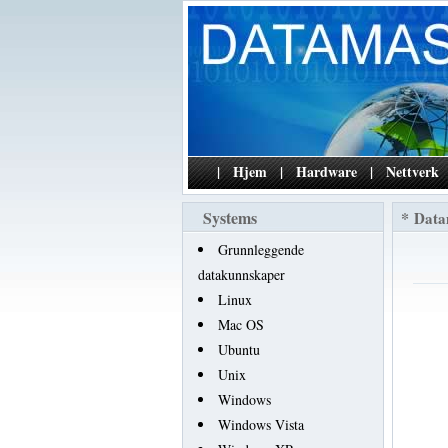
|
Hjem
|
Hardware
|
Nettverk
Systems
*
Data
Grunnleggende
datakunnskaper
Linux
Mac OS
Ubuntu
Unix
Windows
Windows Vista