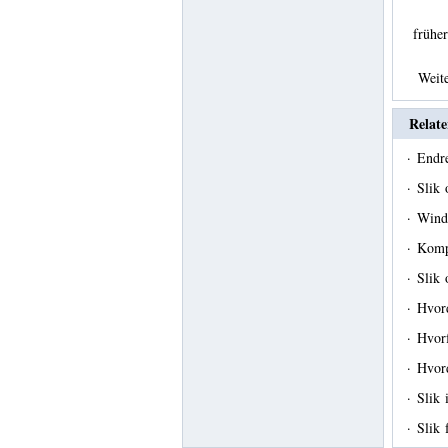
früh
Weit
Relate
·
Endr
·
Slik 
·
Wind
·
Kompa
·
Slik 
·
Hvord
·
Hvorf
·
Hvord
·
Slik 
·
Slik 