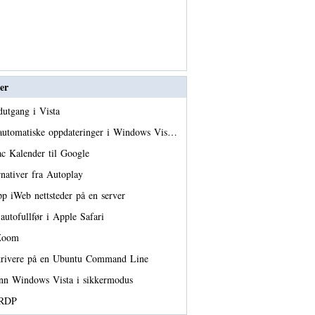
er
dutgang i Vista
automatiske oppdateringer i Windows Vis…
c Kalender til Google
ernativer fra Autoplay
pp iWeb nettsteder på en server
 autofullfør i Apple Safari
 Zoom
krivere på en Ubuntu Command Line
inn Windows Vista i sikkermodus
v RDP