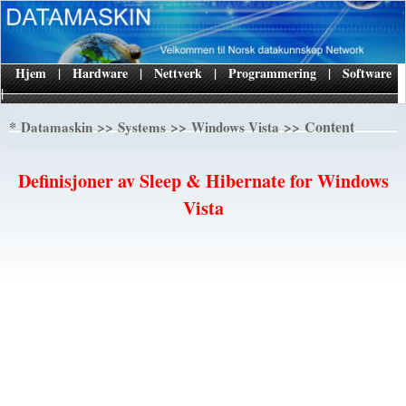
Hjem
|
Hardware
|
Nettverk
|
Programmering
|
Software
|
*
>>
>>
>> Content
Datamaskin
Systems
Windows Vista
Definisjoner av Sleep & Hibernate for Windows
Vista