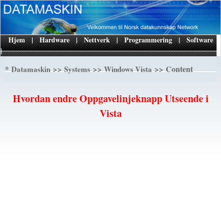
Hjem
|
Hardware
|
Nettverk
|
Programmering
|
Software
|
*
>>
>>
>> Content
Datamaskin
Systems
Windows Vista
Hvordan endre Oppgavelinjeknapp Utseende i
Vista