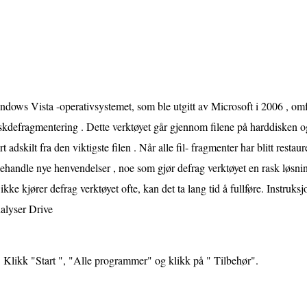
dows Vista -operativsystemet, som ble utgitt av Microsoft i 2006 , omfa
kdefragmentering . Dette verktøyet går gjennom filene på harddisken og
t adskilt fra den viktigste filen . Når alle fil- fragmenter har blitt restau
ehandle nye henvendelser , noe som gjør defrag verktøyet en rask løsnin
ikke kjører defrag verktøyet ofte, kan det ta lang tid å fullføre. Instruksj
alyser Drive
Klikk "Start ", "Alle programmer" og klikk på " Tilbehør".