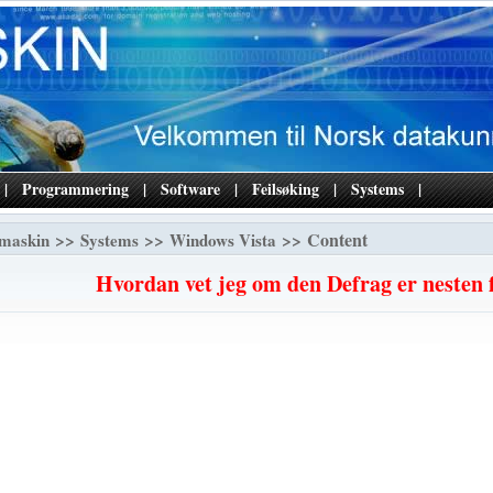
|
Programmering
|
Software
|
Feilsøking
|
Systems
|
>>
>>
>> Content
maskin
Systems
Windows Vista
Hvordan vet jeg om den Defrag er nesten f