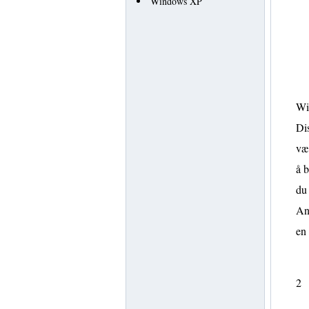
Windows XP
Win
Dis
vær
å b
du 
An
en
2