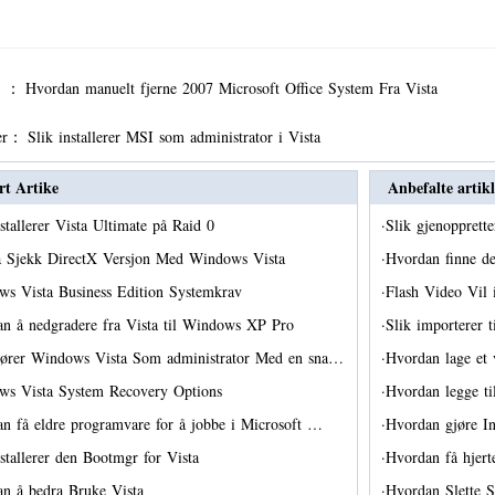
er ：
Hvordan manuelt fjerne 2007 Microsoft Office System Fra Vista
er：
Slik installerer MSI som administrator i Vista
rt Artike
Anbefalte artikl
nstallerer Vista Ultimate på Raid 0
·
Slik gjenoppret
å Sjekk DirectX Versjon Med Windows Vista
·
Hvordan finne d
s Vista Business Edition Systemkrav
·
Flash Video Vil 
n å nedgradere fra Vista til Windows XP Pro
·
Slik importerer 
jører Windows Vista Som administrator Med en sna…
·
Hvordan lage et
ws Vista System Recovery Options
·
Hvordan legge t
n få eldre programvare for å jobbe i Microsoft …
·
Hvordan gjøre In
nstallerer den Bootmgr for Vista
·
Hvordan få hjert
n å bedra Bruke Vista
·
Hvordan Slette 