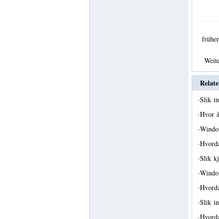
früh
Weit
Relate
·
Slik i
·
Hvor 
·
Window
·
Hvorda
·
Slik k
·
Windo
·
Hvorda
·
Slik i
·
Hvorda