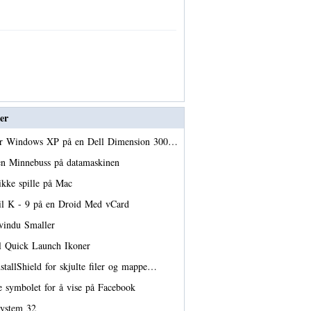
er
ter Windows XP på en Dell Dimension 300…
en Minnebuss på datamaskinen
ikke spille på Mac
til K - 9 på en Droid Med vCard
 vindu Smaller
il Quick Launch Ikoner
stallShield for skjulte filer og mappe…
e symbolet for å vise på Facebook
System 32