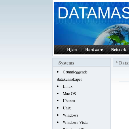
|
Hjem
|
Hardware
|
Nettverk
Systems
*
Data
Grunnleggende
datakunnskaper
Linux
Mac OS
Ubuntu
Unix
Windows
Windows Vista