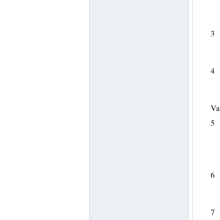
3
4
Va
5
6
7